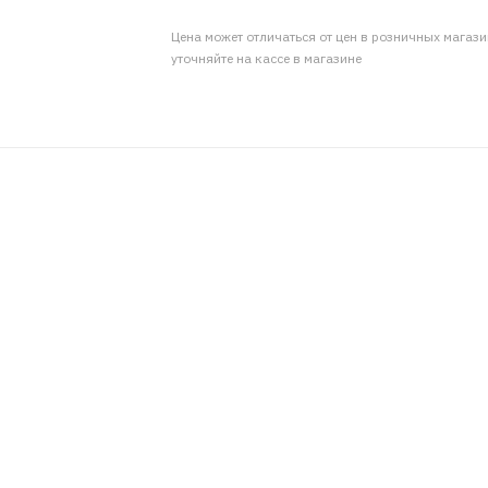
Цена может отличаться от цен в розничных магаз
уточняйте на кассе в магазине
ансмиссий легковых и грузовых автомобилей, также строит
 и категорию по API GL-5.