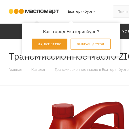
Екатеринбург
КАТАЛОГ
Ваш город Екатеринбург ?
АКЦИИ
УС
ДА, ВСЕ ВЕРНО
ВЫБРАТЬ ДРУГОЙ
Трансмиссионное масло ZIC
—
—
Главная
Каталог
Трансмиссионное масло в Екатеринбурге