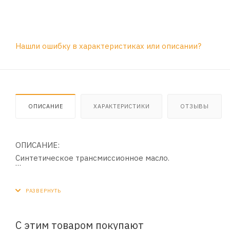
Нашли ошибку в характеристиках или описании?
ОПИСАНИЕ
ХАРАКТЕРИСТИКИ
ОТЗЫВЫ
ОПИСАНИЕ:
Синтетическое трансмиссионное масло.
ПРИМЕНЕНИЕ:
Трансмисcионное масло для мостов и механических тр
техники, требующих вязкости по SAE 80W-90 или 85W-90
С этим товаром покупают