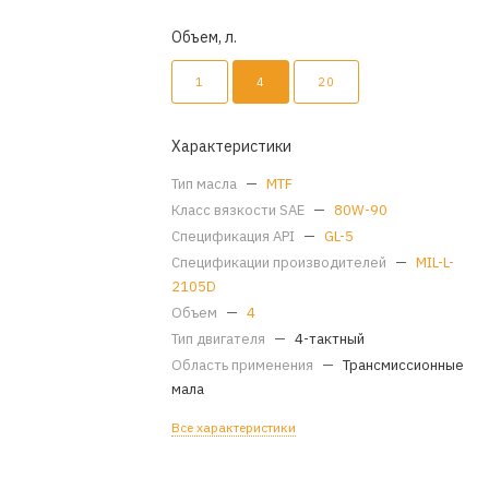
Объем, л.
1
4
20
Характеристики
Тип масла
—
MTF
Класс вязкости SAE
—
80W-90
Спецификация API
—
GL-5
Спецификации производителей
—
MIL-L-
2105D
Объем
—
4
Тип двигателя
—
4-тактный
Область применения
—
Трансмиссионные
мала
Все характеристики