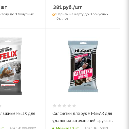
/шт
381
руб.
/шт
карту до 3 бонусных
Вернем на карту до 8 бонусных
баллов
лажные FELIX для
Салфетки для рук HI-GEAR для
удаления загрязнений с рук шт.
шт
Арт.: 410060002
Меньше 10 шт
Арт.: HG5604N