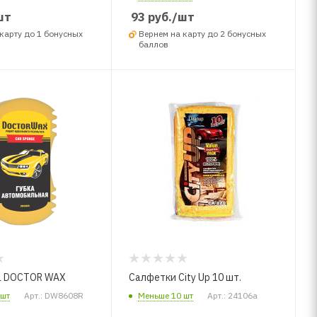
шт
93
руб.
/шт
карту до 1 бонусных
Вернем на карту до 2 бонусных
баллов
а DOCTOR WAX
Салфетки City Up 10 шт.
 шт
Арт.: DW8608R
Меньше 10 шт
Арт.: 24106a