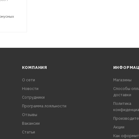
бонусных
КОМПАНИЯ
ИНФОРМА
О сети
Магазины
Новости
Способы опл
доставки
Сотрудники
Политика
Программа лояльности
конфиденциа
Отзывы
Производите
Вакансии
Акции
Статьи
Как оформит