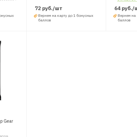
72
руб.
/шт
64
руб.
/
бонусных
Вернем на карту до 1 бонусных
Вернем на 
баллов
баллов
p Gear
48039