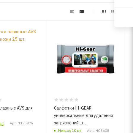
влажные AVS для
Салфетки HI-GEAR
.
универсальные для удаления
загрязнений шт.
шт
Арт.: 117547h
Меньше 10 шт
Арт.: HG5608