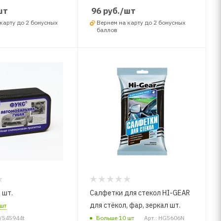
шт
96
руб.
/шт
карту до 2 бонусных
Вернем на карту до 2 бонусных
баллов
 шт.
Салфетки для стекол HI-GEAR
для стёкол, фар, зеркал шт.
шт
6/545944t
Больше 10 шт
Арт.: HG5606N