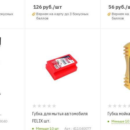
126
руб.
/шт
56
руб.
/
бонусных
Вернем на карту до 3 бонусных
Вернем на 
баллов
баллов
.
Губка для мытья автомобиля
Губка мойк
FELIX шт.
48040
Меньше 10
Меньше 10 шт
Арт.: 411040077