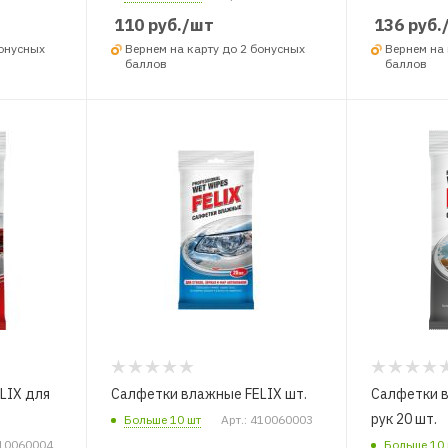
110
руб.
/шт
136
руб.
бонусных
Вернем на карту до 2 бонусных
Вернем на 
баллов
баллов
LIX для
Салфетки влажные FELIX шт.
Салфетки в
рук 20 шт.
Больше 10 шт
Арт.: 410060003
410060004
Больше 10 