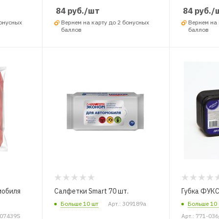
84
руб.
/шт
84
руб.
/
бонусных
Вернем на карту до 2 бонусных
Вернем на 
баллов
баллов
мобиля
Салфетки Smart 70 шт.
Губка ФУКС
Больше 10 шт
Арт.: 309189a
Больше 10 
A07439S
Арт.: 771-03