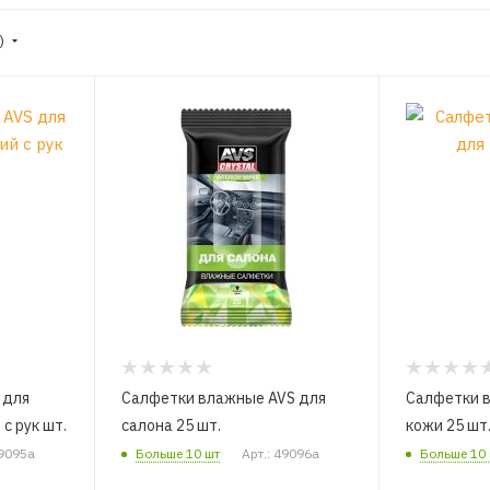
е)
 для
Салфетки влажные AVS для
Салфетки 
с рук шт.
салона 25 шт.
кожи 25 шт
49095a
Больше 10 шт
Арт.: 49096a
Больше 10 