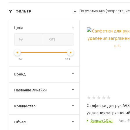
По умолчанию (возрастани
ФИЛЬТР
Цена
56
381
Бренд
Название линейки
Салфетки для рук AVS
Количество
удаления загрязнений 
Больше 10 шт
Арт.: 
Объем