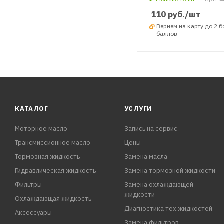
110
руб.
/шт
Вернем на карту до 2 
баллов
КАТАЛОГ
УСЛУГИ
Моторное масло
Запись на сервис
Трансмиссионное масло
Цены
Тормозная жидкость
Замена масла
Гидравлическая жидкость
Замена тормозной жидкости
Фильтры
Замена охлаждающей
жидкости
Охлаждающая жидкость
Диагностика тех.жидкостей
Аксессуары
Замена фильтров