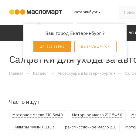
Екатеринбург
КАТАЛОГ
Ваш город Екатеринбург ?
АКЦИИ
УС
ДА, ВСЕ ВЕРНО
ВЫБРАТЬ ДРУГОЙ
Салфетки для ухода за ав
—
—
—
Главная
Каталог
Аксессуары в Екатеринбурге
Салфе
Часто ищут
Моторное масло ZIC 5w40
Моторное масло ZIC 5w30
Мо
Фильтры MANN-FILTER
Трансмиссионное масло ZIC
Мото