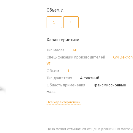
Объем, л.
1
4
Характеристики
Тип масла
—
ATF
Спецификации производителей
—
GM Dexron
VI
Объем
—
1
Тип двигателя
—
4-тактный
Область применения
—
Трансмиссионные
мала
Все характеристики
Цена может отличаться от цен в розничных магаз