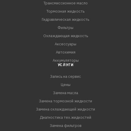
Трансмиссионное масло
маслом и специально разрабатывалось для
современных 6-ступенчатых АКПП серии HP
Тормозная жидкость
производства ZF 6HP19, 6HP21, 6HP26, 6HP28, 6HP32,
Гидравлическая жидкость
6HP34, а также для 5-ступенчатых автоматических
Фильтры
коробок серии 5HP.
Охлаждающая жидкость
Может использоваться для предыдущих поколений
Аксессуары
АКПП ZF 4- и 5-ступенчатых АКПП, за исключением
Автохимия
6HP26A61 с мотором AUDI W
Аккумуляторы
УСЛУГИ
Запись на сервис
Цены
Замена масла
Замена тормозной жидкости
Замена охлаждающей жидкости
Диагностика тех.жидкостей
Замена фильтров