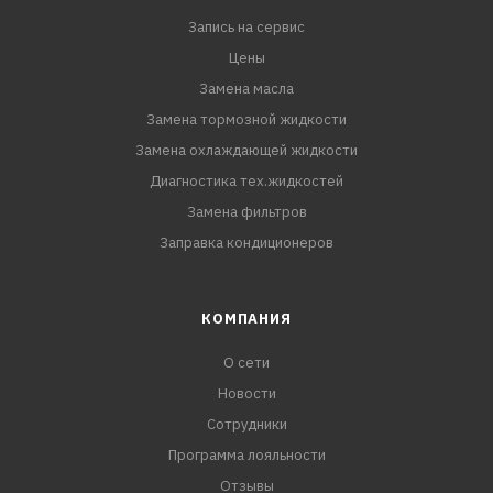
дизельных двигателей легковых и грузовых
Запись на сервис
автомобилей всех марок.
Цены
ПРЕИМУЩЕСТВА:
Замена масла
- Без спирта и глицерина. Сохраняет
Замена тормозной жидкости
резинотехнические изделия
Замена охлаждающей жидкости
- Защищает от коррозии и накипи
Диагностика тех.жидкостей
- Восстанавливает систему охлаждения.
Замена фильтров
Заправка кондиционеров
КОМПАНИЯ
О сети
Новости
Сотрудники
Программа лояльности
Отзывы