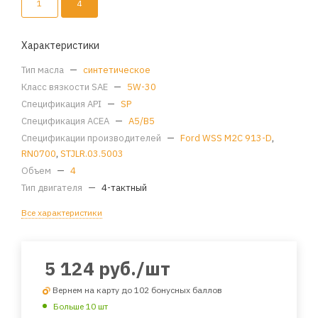
1
4
Характеристики
Тип масла
—
синтетическое
Класс вязкости SAE
—
5W-30
Спецификация API
—
SP
Спецификация ACEA
—
A5/B5
Спецификации производителей
—
Ford WSS M2C 913-D
,
RN0700
,
STJLR.03.5003
Объем
—
4
Тип двигателя
—
4-тактный
Все характеристики
5 124
руб.
/шт
Вернем на карту до 102 бонусных баллов
Больше 10 шт