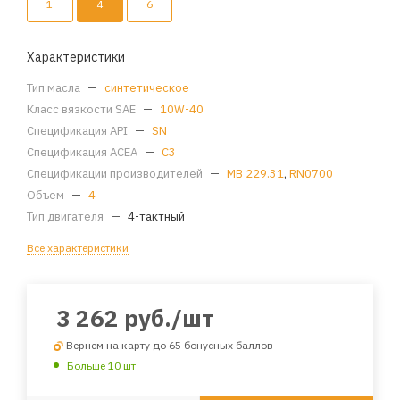
1
4
6
Характеристики
Тип масла
—
синтетическое
Класс вязкости SAE
—
10W-40
Спецификация API
—
SN
Спецификация ACEA
—
C3
Спецификации производителей
—
MB 229.31
,
RN0700
Объем
—
4
Тип двигателя
—
4-тактный
Все характеристики
3 262
руб.
/шт
Вернем на карту до 65 бонусных баллов
Больше 10 шт