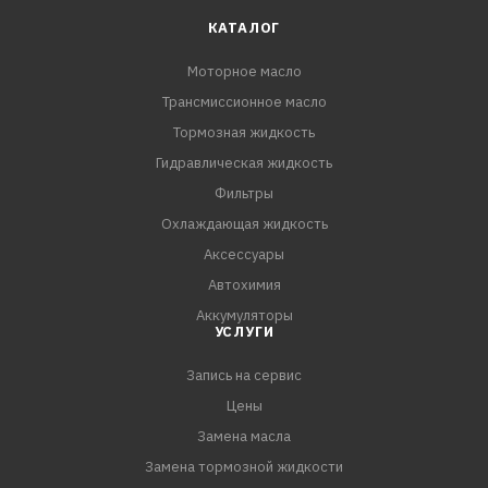
эффективно удаляет шлам и препятствует
КАТАЛОГ
образованию отложений на поверхностях двигателя.
Моторное масло
- Высокая устойчивость к окислению и термическая
Трансмиссионное масло
стабильность.
Тормозная жидкость
СПЕЦИФИКАЦИИ:
Гидравлическая жидкость
API SN/CF
Фильтры
ACEA C3
Охлаждающая жидкость
MB 229.31
Аксессуары
Renault-Nissan RN 0700
Автохимия
Аккумуляторы
УСЛУГИ
Запись на сервис
Цены
Замена масла
Замена тормозной жидкости