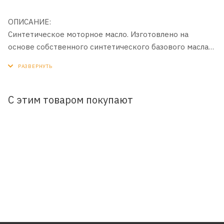
ОПИСАНИЕ:
Синтетическое моторное масло. Изготовлено на
основе собственного синтетического базового масла
Yubase и сбалансированного пакета современных
присадок с пониженным содержанием зольных
соединений, фосфора и серы (Low SAPS).
С этим товаром покупают
ПРИМЕНЕНИЕ:
Для бензиновых, дизельных и газовых двигателей
легковых автомобилей, в том числе оборудованных
системами турбонаддува и комплексными системами
очистки выхлопных газов.
ПРЕИМУЩЕСТВА:
- Защищает комплексные системы очистки выхлопных
газов (DPF, CPF, CAT и др.).
- Обладает превосходными моющими свойствами,