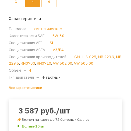
1
4
6
Характеристики
Тип масла
—
синтетическое
Класс вязкости SAE
—
5W-30
Спецификация API
—
SL
Спецификация ACEA
—
A3/B4
Спецификации производителей
—
GM LL-A-025
,
MB 229.3
,
MB
229.5
,
RN0700
,
RN0710
,
VW 502 00
,
VW 505 00
Объем
—
4
Тип двигателя
—
4-тактный
Все характеристики
3 587
руб.
/шт
Вернем на карту до 72 бонусных баллов
Больше 10 шт