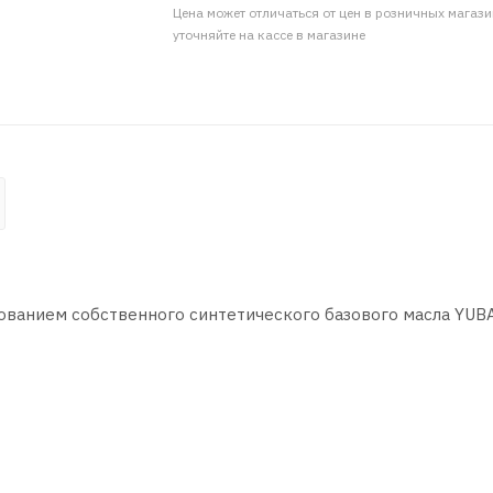
Цена может отличаться от цен в розничных магаз
уточняйте на кассе в магазине
ованием собственного синтетического базового масла YUB
м числе, с непосредственным впрыском топлива (TFSI, FSI,