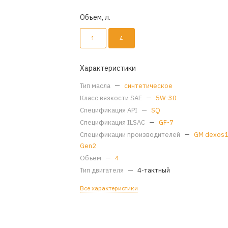
Объем, л.
1
4
Характеристики
Тип масла
—
синтетическое
Класс вязкости SAE
—
5W-30
Спецификация API
—
SQ
Спецификация ILSAC
—
GF-7
Спецификации производителей
—
GM dexos
Gen2
Объем
—
4
Тип двигателя
—
4-тактный
Все характеристики