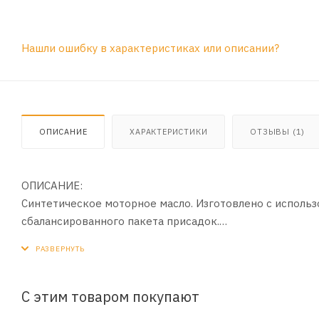
Нашли ошибку в характеристиках или описании?
ОПИСАНИЕ
ХАРАКТЕРИСТИКИ
ОТЗЫВЫ (1)
ОПИСАНИЕ:
Cинтетическое моторное масло. Изготовлено с использ
сбалансированного пакета присадок.
ПРИМЕНЕНИЕ:
Для бензиновых двигателей легковых автомобилей, в то
EcoBoost и др.).
С этим товаром покупают