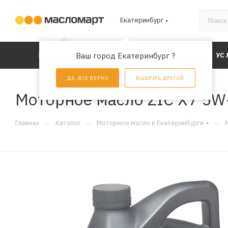
Екатеринбург
КАТАЛОГ
Ваш город Екатеринбург ?
АКЦИИ
УС
ДА, ВСЕ ВЕРНО
ВЫБРАТЬ ДРУГОЙ
Моторное масло ZIC X7 5W-
—
—
—
Главная
Каталог
Моторное масло в Екатеринбурге