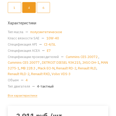
1
4
6
Характеристики
Тип масла
—
полусинтетическое
Класс вязкости SAE
—
10W-40
Спецификация API
—
CI-4/SL
Спецификация ACEA
—
E7
Спецификации производителей
—
Cummins CES 20072
,
Cummins CES 20077
,
DETROIT DIESEL 93K215
,
JASO DH-1
,
MAN
3275-1
,
MB 228.3
,
Mack EO-N
,
Renault RD-2
,
Renault RLD
,
Renault RLD-2
,
Renault RXD
,
Volvo VDS-3
Объем
—
4
Тип двигателя
—
4-тактный
Все характеристики
2 911
руб.
/шт