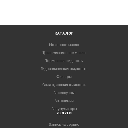
- Надежно защищает двигатель.
- Минимизирует образование шлама и сажи в двигателе
благодаря высокой термоокислительной стабильности.
- Минимизирует расход масла благодаря низкой
испаряемости.
КАТАЛОГ
Моторное масло
СПЕЦИФИКАЦИИ:
Трансмиссионное масло
API CI-4 / SL
ACEA E7 (E5, E3)
Тормозная жидкость
JASO DH-1
Гидравлическая жидкость
MB-Approval 228.3
Фильтры
MAN 3275-1
Охлаждающая жидкость
Volvo VDS-3
Аксессуары
Renault Trucks RXD/RLD/RD-2/RLD-2
Автохимия
Mack EO-N
Аккумуляторы
Cummins 20072 / 20077
УСЛУГИ
Detroit Diesel 93K215
Запись на сервис