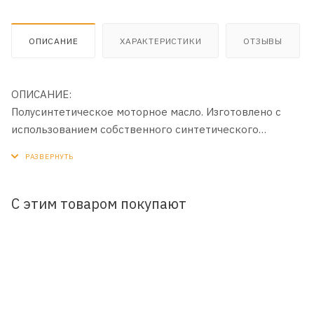
ОПИСАНИЕ
ХАРАКТЕРИСТИКИ
ОТЗЫВЫ
ОПИСАНИЕ:
Полусинтетическое моторное масло. Изготовлено с
использованием собственного синтетического
базового масла YUBASE и сбалансированного пакета
присадок.
ПРИМЕНЕНИЕ:
С этим товаром покупают
Для дизельных двигателей коммерческого транспорта
(грузовые автомобили и автобусы) и строительной
техники, в том числе, оборудованных системами
турбонаддува.
ПРЕИМУЩЕСТВА: