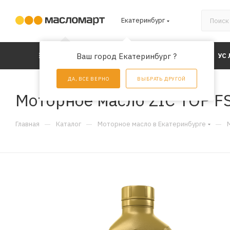
Екатеринбург
КАТАЛОГ
Ваш город Екатеринбург ?
АКЦИИ
УС
ДА, ВСЕ ВЕРНО
ВЫБРАТЬ ДРУГОЙ
Моторное масло ZIC TOP FS
—
—
—
Главная
Каталог
Моторное масло в Екатеринбурге