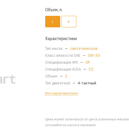
Объем, л.
1
4
Характеристики
Тип масла
—
синтетическое
Класс вязкости SAE
—
0W-30
Спецификация API
—
SP
Спецификация ACEA
—
C2
Объем
—
1
Тип двигателя
—
4-тактный
Все характеристики
Цена может отличаться от цен в розничных магаз
уточняйте на кассе в магазине