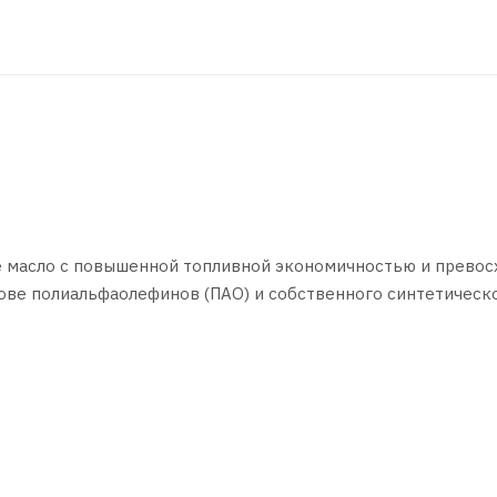
ое масло с повышенной топливной экономичностью и прево
ове полиальфаолефинов (ПАО) и собственного синтетическ
ым низкозольным пакетом присадок (Low SAPS).
с непосредственным впрыском топлива (TFSI, FSI, GDI, EcoB
 также для гибридных силовых установок.