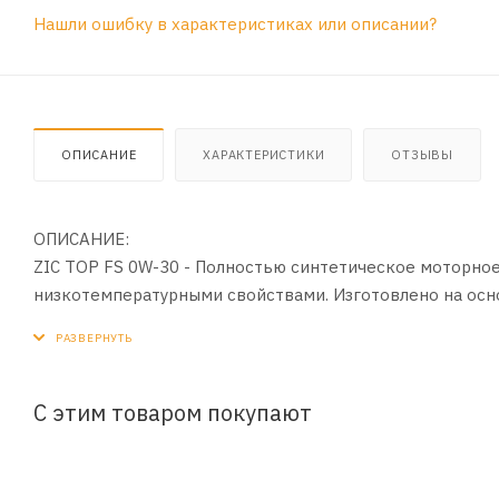
Нашли ошибку в характеристиках или описании?
ОПИСАНИЕ
ХАРАКТЕРИСТИКИ
ОТЗЫВЫ
ОПИСАНИЕ:
ZIC TOP FS 0W-30 - Полностью синтетическое моторн
низкотемпературными свойствами. Изготовлено на осн
базового масла YUBASE PLUS в сочетании с современн
ПРИМЕНЕНИЕ:
Для современных бензиновых двигателей, в том числе, 
С этим товаром покупают
др.), и дизельных двигателей легковых автомобилей, а
ПРЕИМУЩЕСТВА: