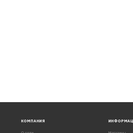
условиях низких температур.
ащиту даже в условиях повышенных нагрузок.
тем очистки отработавших газов (DPF, CPF, CAT и др.).
КОМПАНИЯ
ИНФОРМА
О сети
Магазины