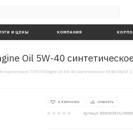
ЛУГИ И ЦЕНЫ
КОМПАНИЯ
КОРПО
ine Oil 5W-40 синтетическое
Моторное масло TOYOTA Engine Oil 5W-40 синтетическое A3/B4 SN/CF 1 
В ИЗБРАННОЕ
СРАВНИТЬ
Артикул:
888080836/088