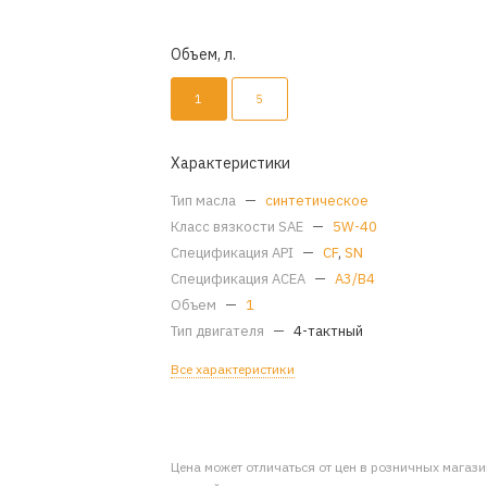
Объем, л.
1
5
Характеристики
Тип масла
—
синтетическое
Класс вязкости SAE
—
5W-40
Спецификация API
—
CF
,
SN
Спецификация ACEA
—
A3/B4
Объем
—
1
Тип двигателя
—
4-тактный
Все характеристики
Цена может отличаться от цен в розничных магаз