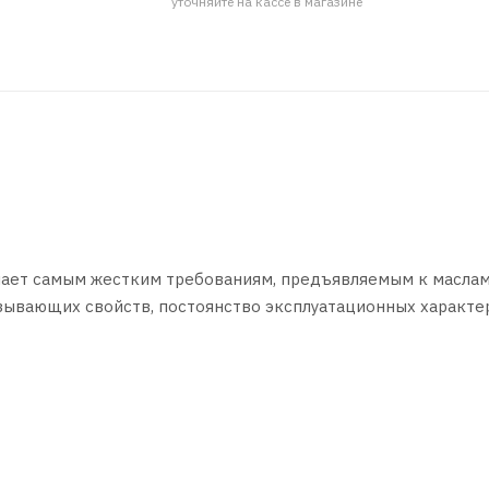
уточняйте на кассе в магазине
чает самым жестким требованиям, предъявляемым к масла
азывающих свойств, постоянство эксплуатационных характе
зких температурах - вот отличительные черты синтетическо
e; VW 502.00;VW505.00;VW 503.1.