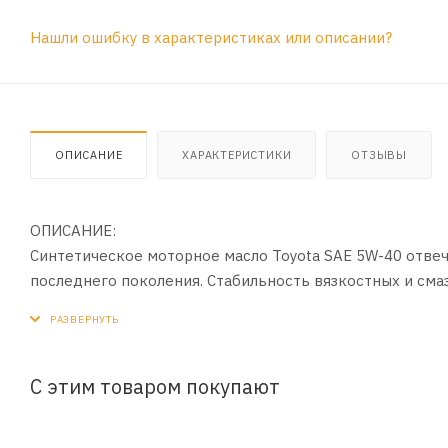
Нашли ошибку в характеристиках или описании?
ОПИСАНИЕ
ХАРАКТЕРИСТИКИ
ОТЗЫВЫ
ОПИСАНИЕ:
Синтетическое моторное масло Toyota SAE 5W-40 отве
последнего поколения. Стабильность вязкостных и см
различных условиях работы, отличная текучесть при ни
моторного масла Toyota SAE 5W-40.
Допуски и спецификации:
С этим товаром покупают
ACEA A3, B3, B4; API SL;CF; MB 229.3; BMW LL-98; Porsch