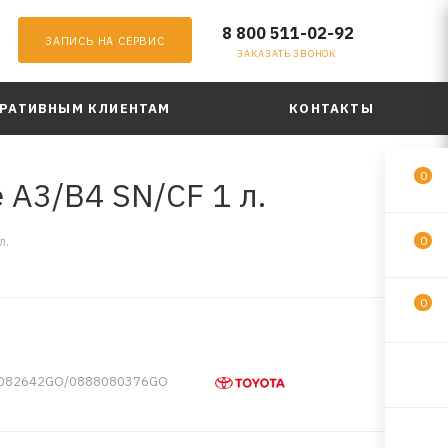
8 800 511-02-92
ЗАПИСЬ НА СЕРВИС
ЗАКАЗАТЬ ЗВОНОК
РАТИВНЫМ КЛИЕНТАМ
КОНТАКТЫ
0
 A3/B4 SN/CF 1 л.
л.
0
0
8082642GO/0888080376GO