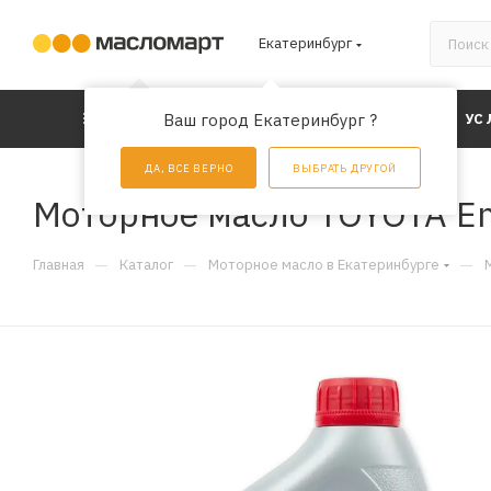
Екатеринбург
КАТАЛОГ
Ваш город Екатеринбург ?
АКЦИИ
УС
ДА, ВСЕ ВЕРНО
ВЫБРАТЬ ДРУГОЙ
Моторное масло TOYOTA Eng
—
—
—
Главная
Каталог
Моторное масло в Екатеринбурге