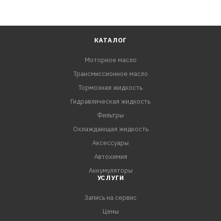
ПРЕИМУЩЕСТВА:
- Отличные низкотемпературные свойства
- Защита от износа
- Всесезонное применение
КАТАЛОГ
- Защита от отложений
Моторное масло
Трансмиссионное масло
Спецификации:
API SN/CF
Тормозная жидкость
Renault RN 0700
Гидравлическая жидкость
ACEA A3/B4
Фильтры
VW 502.00
Охлаждающая жидкость
VW 505.00
Аксессуары
Renault RN 0710
Автохимия
MB 229.3
Аккумуляторы
УСЛУГИ
Запись на сервис
Цены