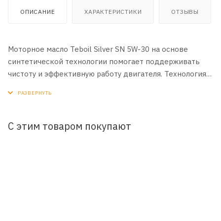
ОПИСАНИЕ
ХАРАКТЕРИСТИКИ
ОТЗЫВЫ
Моторное масло Teboil Silver SN 5W-30 на основе
синтетической технологии помогает поддерживать
чистоту и эффективную работу двигателя. Технология
моющих присадок помогает предотвратить
образование отложений на деталях двигателя,
поддерживая его чистоту и защиту от износа.
Улучшенная защита при низких температурах
С этим товаром покупают
ПРИМЕНЕНИЕ:
Рекомендовано к всесезонному применению в
современных бензиновых и не оснащенных сажевыми
фильтрами дизельных двигателях легковых
автомобилей и легкого коммерческого транспорта.