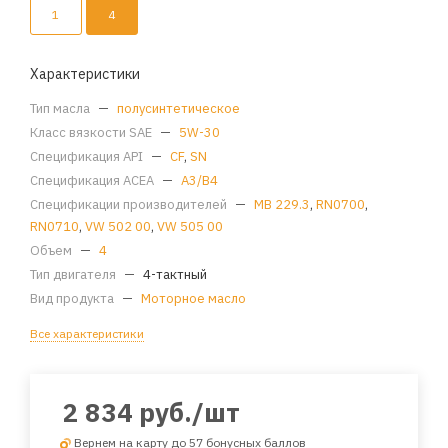
1
4
Характеристики
Тип масла
—
полусинтетическое
Класс вязкости SAE
—
5W-30
Спецификация API
—
CF
,
SN
Спецификация ACEA
—
A3/B4
Спецификации производителей
—
MB 229.3
,
RN0700
,
RN0710
,
VW 502 00
,
VW 505 00
Объем
—
4
Тип двигателя
—
4-тактный
Вид продукта
—
Моторное масло
Все характеристики
2 834
руб.
/шт
Вернем на карту до 57 бонусных баллов