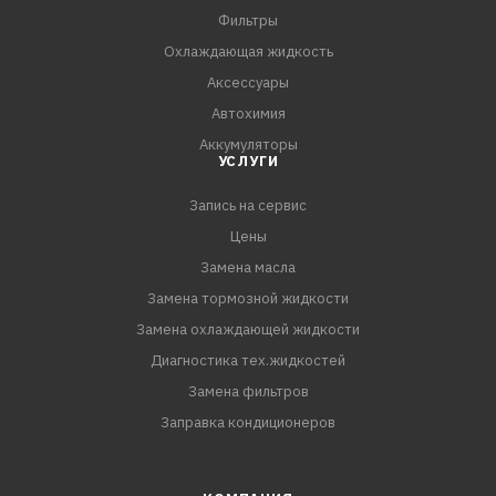
ПРЕИМУЩЕСТВА:
Фильтры
- Усиленные антиокислительные и
Охлаждающая жидкость
противокоррозионные свойства, стойкость к
Аксессуары
воздействию высоких температур, отличные
Автохимия
низкотемпературные характеристики данной жи
Аккумуляторы
УСЛУГИ
Запись на сервис
Цены
Замена масла
Замена тормозной жидкости
Замена охлаждающей жидкости
Диагностика тех.жидкостей
Замена фильтров
Заправка кондиционеров