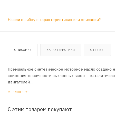
Нашли ошибку в характеристиках или описании?
ОПИСАНИЕ
ХАРАКТЕРИСТИКИ
ОТЗЫВЫ
Премиальное синтетическое моторное масло создано н
снижения токсичности выхлопных газов — каталитичес
двигателей.
ПРИМЕНЕНИЕ:
Бензиновые, дизельные и газовые двигатели легковых 
двигателей с турбонаддувом, системой прямого впрыс
С этим товаром покупают
нейтрализаторами.