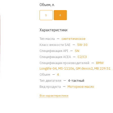
Объем, л.
1
4
Характеристики
Тип масла
—
синтетическое
Класс вязкости SAE
—
5W-30
Спецификация API
—
SN
Спецификация ACEA
—
C2/C3
Спецификации производителей
—
BMW
Longlife-04
,
MS-11106
,
GM dexos2
,
MB 229.51
Объем
—
4
Тип двигателя
—
4-тактный
Вид продукта
—
Моторное масло
Все характеристики