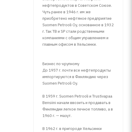
нефтепродуктов в Советском Союзе.
Чуть ранее в 1946 г. им же
приобретено нефтяное предприятие
Suomen Petrooli Oy, основанное в 1932
г. Так TB и SP стали родственными
компаниями с общим управлением и
главным офисом в Хельсинки.
Бизнес по-крупному
До 1957 г. почти все нефтепродукты
импортируются в Финляндию через
Suomen Petrooli Oy.
В 1959 г. Suomen Petrooli и Trustivapaa
Bensiini начали ввозить и продавать в
Финляндии легкое печное топливо, а в
1960 г. — мазут.
В 1962 г. в пригороде Хельсинки