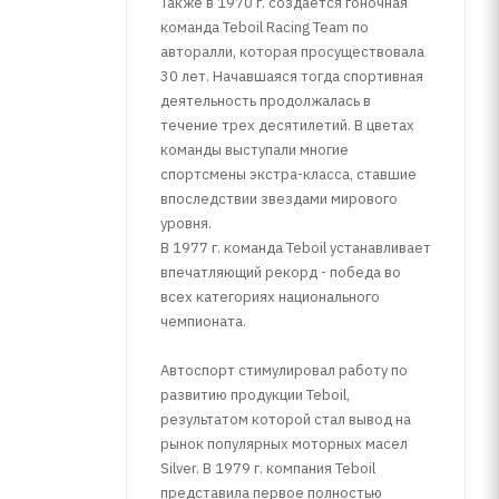
Также в 1970 г. создается гоночная
команда Teboil Racing Team по
авторалли, которая просуществовала
30 лет. Начавшаяся тогда спортивная
деятельность продолжалась в
течение трех десятилетий. В цветах
команды выступали многие
спортсмены экстра-класса, ставшие
впоследствии звездами мирового
уровня.
В 1977 г. команда Teboil устанавливает
впечатляющий рекорд - победа во
всех категориях национального
чемпионата.
Автоспорт стимулировал работу по
развитию продукции Teboil,
результатом которой стал вывод на
рынок популярных моторных масел
Silver. В 1979 г. компания Teboil
представила первое полностью