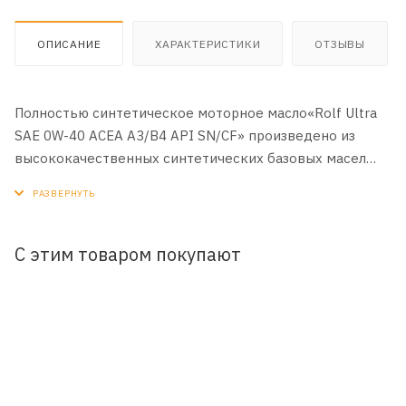
ОПИСАНИЕ
ХАРАКТЕРИСТИКИ
ОТЗЫВЫ
Полностью синтетическое моторное масло«Rolf Ultra
SAE 0W-40 ACEA A3/B4 API SN/CF» произведено из
высококачественных синтетических базовых масел
(GTL + PAO) и многофункционального пакета присадок,
гарантирует легкий запуск двигателя при низких
температурах, превосходную защиту двигателя от
износа, препятствует образованию отложений,
С этим товаром покупают
обеспечивая его максимальную мощность и
производительность в любых условиях эксплуатации.