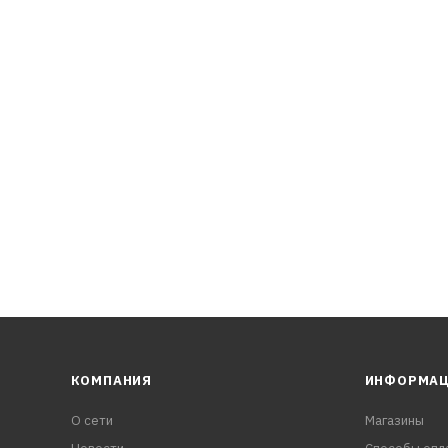
понентов RAVENOL производит это масло с рекордно низки
образной формы. Это приводит к отсутствию эффекта "прос
загустителя и минимизации депозитов (высокотемпературн
КОМПАНИЯ
ИНФОРМА
О сети
Магазины