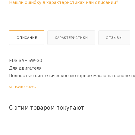
Нашли ошибку в характеристиках или описании?
ОПИСАНИЕ
ХАРАКТЕРИСТИКИ
ОТЗЫВЫ
FDS SAE 5W-30
Для двигателя
Полностью синтетическое моторное масло на основе п
USVO® и CleanSynto® для легковых бензиновых и дизел
RAVENOL FDS SAE 5W-30 – полностью синтетическое мо
применением технологий USVO® и CleanSynto® для легк
С этим товаром покупают
прямым впрыском топлива.
Благодаря технологии USVO® достигается максимальная 