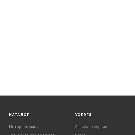
соотношения высоковязких и низковязких базовых ком
содержанием полимерного загустителя.
При этом применяется полимерный загуститель звездо
вязкости из-за деструкции (разрушения) полимерного 
отложения),
которые вызваны в дви
КАТАЛОГ
УСЛУГИ
Моторное масло
Запись на сервис