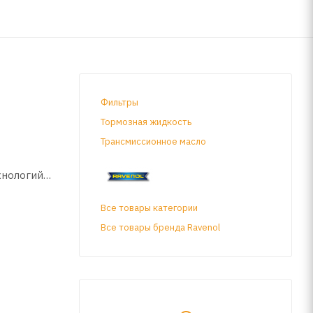
Фильтры
Тормозная жидкость
Трансмиссионное масло
хнологий
ива.
Все товары категории
ленное с
Все товары бренда Ravenol
а и
нного