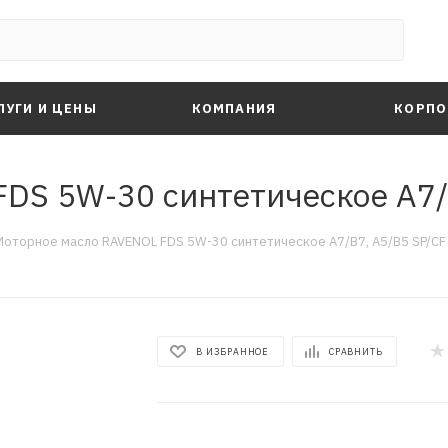
ЛУГИ И ЦЕНЫ
КОМПАНИЯ
КОРПО
S 5W-30 синтетическое A7/B
Моторное масло RAVENOL FDS 5W-30 синтетическое A7/B7, A5/B5 SP/CF 
В ИЗБРАННОЕ
СРАВНИТЬ