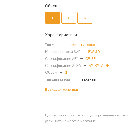
Объем, л.
1
4
5
Характеристики
Тип масла
—
синтетическое
Класс вязкости SAE
—
5W-30
Спецификация API
—
CF
,
SP
Спецификация ACEA
—
A7/B7, A5/B5
Объем
—
1
Тип двигателя
—
4-тактный
Все характеристики
Цена может отличаться от цен в розничных магаз
уточняйте на кассе в магазине