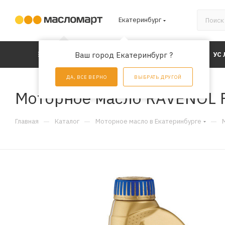
Екатеринбург
КАТАЛОГ
Ваш город Екатеринбург ?
АКЦИИ
УС
ДА, ВСЕ ВЕРНО
ВЫБРАТЬ ДРУГОЙ
Моторное масло RAVENOL FD
—
—
—
Главная
Каталог
Моторное масло в Екатеринбурге