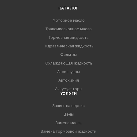
Отличные показатели при холодном пуске даже при
КАТАЛОГ
низких температурах ниже -30 °C
Моторное масло
Экономию топлива за счет легкотекучих свойств
Трансмиссионное масло
Высокую стабильность к окислению
Прекрасные вязкостно-температурные свойства
Тормозная жидкость
Отличные моющие и диспергирующие свойства
Гидравлическая жидкость
Мгновенное смазывание всех критических узлов и
Фильтры
деталей дв
Охлаждающая жидкость
Аксессуары
Автохимия
Аккумуляторы
УСЛУГИ
Запись на сервис
Цены
Замена масла
Замена тормозной жидкости