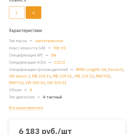
Объем, л.
1
4
Характеристики
Тип масла
—
синтетическое
Класс вязкости SAE
—
5W-30
Спецификация API
—
SN
Спецификация ACEA
—
С2/C3
Спецификации производителей
—
BMW Longlife-04
,
Dexos D
,
GM dexos 2
,
MB 229.31
,
MB 229.51
,
MB 229.52
,
RN0700
,
RN0710
,
VW 505 00
,
VW 505 01
Объем
—
4
Тип двигателя
—
4-тактный
Все характеристики
6 183
руб.
/шт