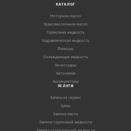
КАТАЛОГ
Масло подходит для использования в легковых и
Моторное масло
легких коммерческих автомобилях семейства VAG,
Трансмиссионное масло
Mercedes-Benz, GM Opel.
Тормозная жидкость
NGN EXCELLENCE DXS 5W-30 обеспечивает надежную
Гидравлическая жидкость
защиту от износа, защищает от коррозии и окисления,
Фильтры
специальные присадки сохраняют двигатель в чистоте
Охлаждающая жидкость
и препятствуют образованию отложений, лака и нагара,
Аксессуары
в том числе п
Автохимия
Аккумуляторы
УСЛУГИ
Запись на сервис
Цены
Замена масла
Замена тормозной жидкости
Замена охлаждающей жидкости