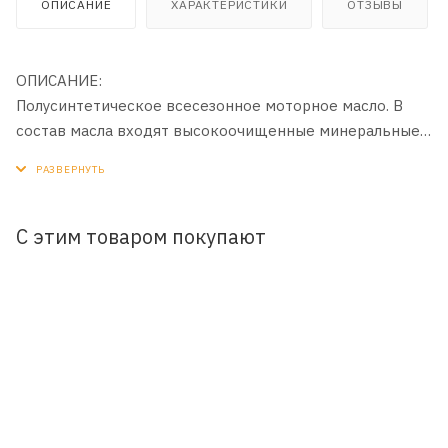
ОПИСАНИЕ
ХАРАКТЕРИСТИКИ
ОТЗЫВЫ
ОПИСАНИЕ:
Полусинтетическое всесезонное моторное масло. В
состав масла входят высокоочищенные минеральные
и синтетические базовые масла, обеспечивающие
надёжную эксплуатацию двигателя в широком
диапазоне нагрузок и температур.
С этим товаром покупают
ПРИМЕНЕНИЕ:
Рекомендуется для применения в четырехтактных
бензиновых и дизельных двигателей легковых
автомобилей и легких автофургонов.
ПРЕИМУЩЕСТВА
- Высокая степень термической и антиокислительной
стабильности масла