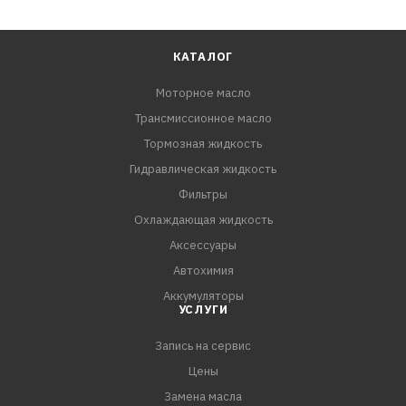
- Обеспечивает лёгкий пуск двигателя при низких
температурах
КАТАЛОГ
Одобрения:
Моторное масло
ОАО «АВТОВАЗ»
Трансмиссионное масло
ОАО «ЗМЗ»
Тормозная жидкость
Соответствия требованиям:
Гидравлическая жидкость
API SG/CD
Фильтры
Охлаждающая жидкость
Аксессуары
Автохимия
Аккумуляторы
УСЛУГИ
Запись на сервис
Цены
Замена масла