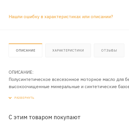
Нашли ошибку в характеристиках или описании?
ОПИСАНИЕ
ХАРАКТЕРИСТИКИ
ОТЗЫВЫ
ОПИСАНИЕ:
Полусинтетическое всесезонное моторное масло для бе
высокоочищенные минеральные и синтетические базов
широком диапазоне нагрузок и температур.
ПРИМЕНЕНИЕ:
Рекомендуется для применения в четырехтактных бенз
С этим товаром покупают
автофургонов.