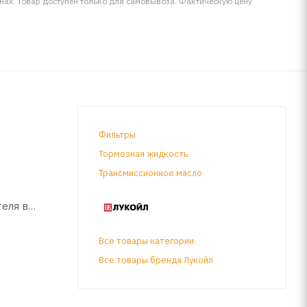
инах. Товар доступен только для самовывоза. Фактическую цену
Фильтры
Тормозная жидкость
Трансмиссионное масло
еля в
Все товары категории
Все товары бренда Лукойл
егких