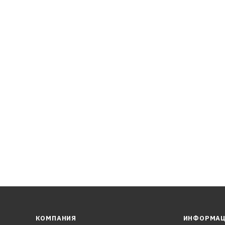
табильности масла
чивает легкий пуск двигателя при низких температурах
КОМПАНИЯ
ИНФОРМА