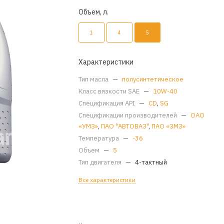
Объем, л.
1
4
5
Характеристики
Тип масла
—
полусинтетическое
Класс вязкости SAE
—
10W-40
Спецификация API
—
CD
,
SG
Спецификации производителей
—
ОАО
«УМЗ»
,
ПАО "АВТОВАЗ"
,
ПАО «ЗМЗ»
Температура
—
-36
Объем
—
5
Тип двигателя
—
4-тактный
Все характеристики