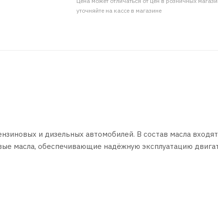
Цена может отличаться от цен в розничных магаз
уточняйте на кассе в магазине
нзиновых и дизельных автомобилей. В состав масла входят
ые масла, обеспечивающие надёжную эксплуатацию двигат
иновых и дизельных двигателей легковых автомобилей и л