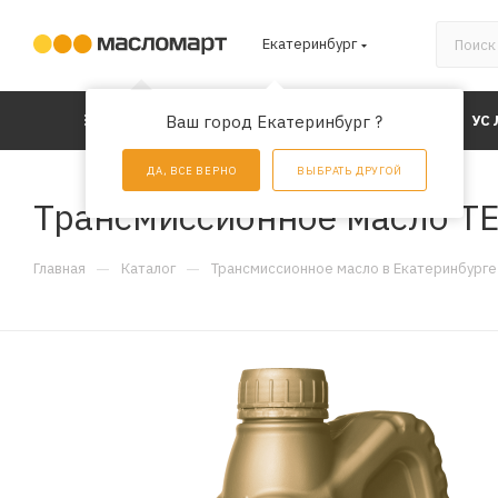
Екатеринбург
КАТАЛОГ
Ваш город Екатеринбург ?
АКЦИИ
УС
ДА, ВСЕ ВЕРНО
ВЫБРАТЬ ДРУГОЙ
Трансмиссионное масло TEB
—
—
Главная
Каталог
Трансмиссионное масло в Екатеринбурге