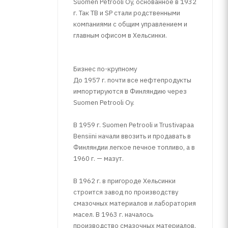
Suomen Petrooli Oy, основанное в 1932
г. Так TB и SP стали родственными
компаниями с общим управлением и
главным офисом в Хельсинки.
Бизнес по-крупному
До 1957 г. почти все нефтепродукты
импортируются в Финляндию через
Suomen Petrooli Oy.
В 1959 г. Suomen Petrooli и Trustivapaa
Bensiini начали ввозить и продавать в
Финляндии легкое печное топливо, а в
1960 г. — мазут.
В 1962 г. в пригороде Хельсинки
строится завод по производству
смазочных материалов и лаборатория
масел. В 1963 г. началось
производство смазочных материалов.