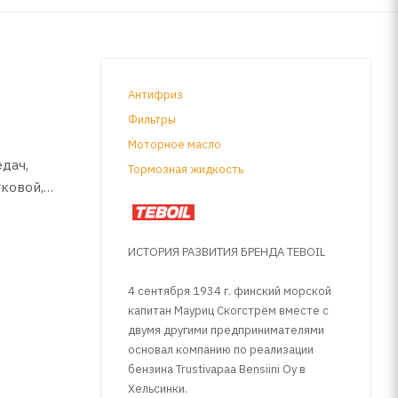
Антифриз
Фильтры
Моторное масло
дач,
Тормозная жидкость
гковой,
ИСТОРИЯ РАЗВИТИЯ БРЕНДА TEBOIL
ю
4 сентября 1934 г. финский морской
капитан Мауриц Скогстрём вместе с
двумя другими предпринимателями
и
основал компанию по реализации
L-4/5 и
бензина Trustivapaa Bensiini Oy в
Хельсинки.