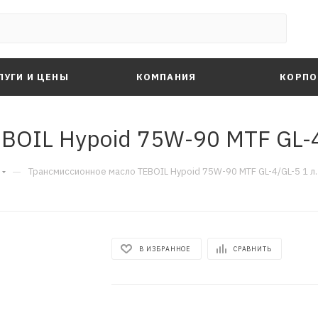
ЛУГИ И ЦЕНЫ
КОМПАНИЯ
КОРПО
OIL Hypoid 75W-90 MTF GL-4
—
Трансмиссионное масло TEBOIL Hypoid 75W-90 MTF GL-4/GL-5 1 л.
В ИЗБРАННОЕ
СРАВНИТЬ