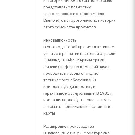
категории API SG. Годом позже было
представлено полностью
синтетическое моторное масло
Diamond, с которого началась история
этого семейства продуктов.
Инновационность
В 80-е годы Teboil принимал активное
участие в развитии нефтяной отрасли
Финляндии. Teboil первым среди
финских нефтяных компаний начал
проводить на своих станциях
технического обслуживания
комплексную диагностику и
гарантийное обслуживание. В 1981 г.
компания первой установила на АЗС
автоматы, принимающие кредитные
карты.
Расширение производства
В начале 90-х г. в финском городке