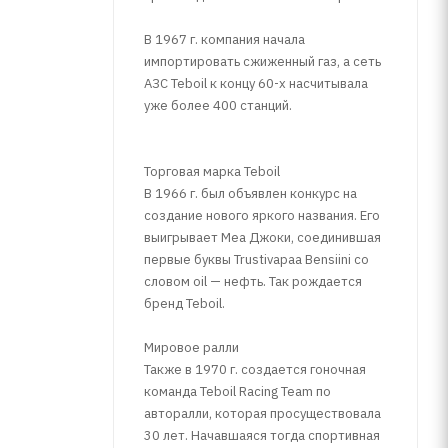
В 1967 г. компания начала
импортировать сжиженный газ, а сеть
АЗС Teboil к концу 60-х насчитывала
уже более 400 станций.
Торговая марка Teboil
В 1966 г. был объявлен конкурс на
создание нового яркого названия. Его
выигрывает Меа Джоки, соединившая
первые буквы Trustivapaa Bensiini со
словом oil — нефть. Так рождается
бренд Teboil.
Мировое ралли
Также в 1970 г. создается гоночная
команда Teboil Racing Team по
авторалли, которая просуществовала
30 лет. Начавшаяся тогда спортивная