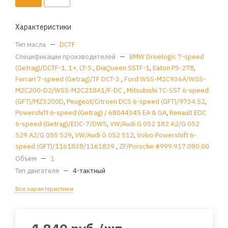
Характеристики
Тип масла
—
DCTF
Спецификации производителей
—
BMW Drivelogic 7-speed
(Getrag)/DCTF-1, 1+, LT-5
,
DiaQueen SSTF-1
,
Eaton PS-278
,
Ferrari 7-speed (Getrag)/TF DCT-3
,
Ford WSS-M2C936A/WSS-
M2C200-D2/WSS-M2C218A1/F-DC
,
Mitsubishi TC-SST 6-speed
(GFT)/MZ3200D
,
Peugeot/Citroen DCS 6-speed (GFT)/9734.S2
,
Powershift 6-speed (Getrag) / 68044345 EA & GA
,
Renault EDC
6-speed (Getrag)/EDC-7/DW5
,
VW/Audi G 052 182 A2/G 052
529 A2/G 055 529
,
VW/Audi G 052 512
,
Volvo Powershift 6-
speed (GFT)/1161838/1161839
,
ZF/Porsche #999.917.080.00
Объем
—
1
Тип двигателя
—
4-тактный
Все характеристики