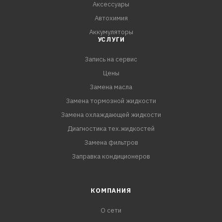
Аксессуары
- Отлично защищает цветные металлы
Автохимия
- Надежная защита двигателя круглый год.
Аккумуляторы
- Не допускает замерзания, перегрева и появления
УСЛУГИ
воздушных пробок.
Запись на сервис
- Обладает эффективными смазывающими свойствами,
продлевающими ресурс насоса.
Цены
- Не повреждает шланги, прокладки и уплотнения
Замена масла
системы охлаждения.
Замена тормозной жидкости
Замена охлаждающей жидкости
ОДОБРЕНИЯ И СООТВЕТСТВИЯ:
Диагностика тех.жидкостей
ASTM D 3306
Замена фильтров
Volkswagen TL 774-C (G11)
Заправка кондиционеров
UzDaewoo
Fuso KAMAZ Trucks
Derways
КОМПАНИЯ
ХАРАКТЕРИСТИКИ:
О сети