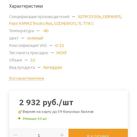
Характеристики
Спецификации производителей
—
ASTM D3306
,
DERWAYS
,
Fuso KAMAZ Trucks Rus
,
UZDAEWOO
,
TL 774 C
Температура
—
-40
Цвет
—
зелёный
Классификация VAG
—
G-11
Тип пакета присадок
—
HOAT
Объем
—
10
Вид продукта
—
Антифриз
Все характеристики
2 932
руб.
/шт
Вернем на карту до 59 бонусных баллов
Меньше 10 шт
В КОРЗИНУ