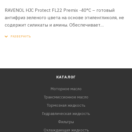
RAVENOL HJC Protect FL22 Premix -40°C – готовый
антифриз зеленого цвета на основе этиленгликоля, не
содержит силикаты и амины. Обеспечивает
долговременную (до 3 лет) антикоррозионную защиту
алюминиевого двигателя как зимой, так и летом. Не
опасен для окружающей среды.
RAVENOL HJC Protect FL22 Premix -40°C окрашен в
зеленый цвет, что позволяет быстро обнаружить
возможные места утечки антифриза с помощью
КАТАЛОГ
дефектоскопа (синей лампы).
Моторное масло
Трансмиссионное масло
Тормозная жидкость
Гидравлическая жидкость
Фильтры
Охлаждающая жидкость