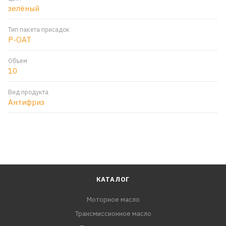
зелёный
Тип пакета присадок
P-OAT
Объем
10
Вид продукта
Антифриз
КАТАЛОГ
Моторное масло
Трансмиссионное масло