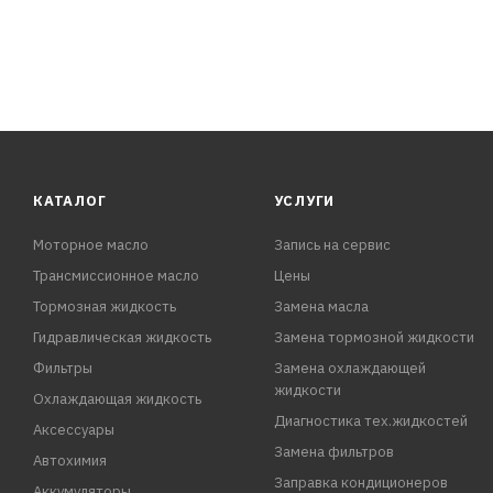
КАТАЛОГ
УСЛУГИ
Моторное масло
Запись на сервис
Трансмиссионное масло
Цены
Тормозная жидкость
Замена масла
Гидравлическая жидкость
Замена тормозной жидкости
Фильтры
Замена охлаждающей
жидкости
Охлаждающая жидкость
Диагностика тех.жидкостей
Аксессуары
Замена фильтров
Автохимия
Заправка кондиционеров
Аккумуляторы