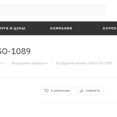
ЛУГИ И ЦЕНЫ
КОМПАНИЯ
КОРПО
SO-1089
—
—
е
Воздушные фильтры
Воздушный фильтр SUFIX SO-1089
В ИЗБРАННОЕ
СРАВНИТЬ