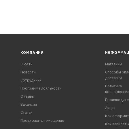
КОМПАНИЯ
ИНФОРМА
О сети
Магазины
Новости
Способы опл
доставки
Сотрудники
Политика
Программа лояльности
конфиденциа
Отзывы
Производите
Вакансии
Акции
Статьи
Как оформит
Предложить помещение
Как записать