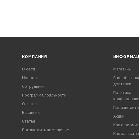
КОМПАНИЯ
ИНФОРМА
О сети
Магазины
Новости
Способы опл
доставки
Сотрудники
Политика
Программа лояльности
конфиденциа
Отзывы
Производите
Вакансии
Акции
Статьи
Как оформит
Предложить помещение
Как записать