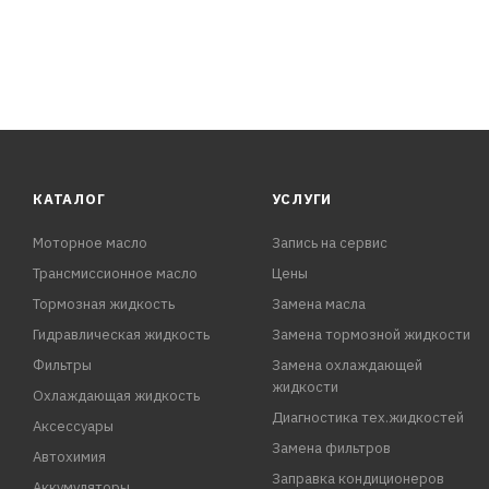
КАТАЛОГ
УСЛУГИ
Моторное масло
Запись на сервис
Трансмиссионное масло
Цены
Тормозная жидкость
Замена масла
Гидравлическая жидкость
Замена тормозной жидкости
Фильтры
Замена охлаждающей
жидкости
Охлаждающая жидкость
Диагностика тех.жидкостей
Аксессуары
Замена фильтров
Автохимия
Заправка кондиционеров
Аккумуляторы