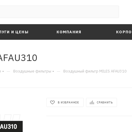
ЛУГИ И ЦЕНЫ
КОМПАНИЯ
КОРПО
AFAU310
—
—
е
Воздушные фильтры
Воздушный фильтр MILES AFAU310
В ИЗБРАННОЕ
СРАВНИТЬ