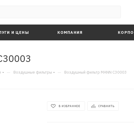
ЛУГИ И ЦЕНЫ
КОМПАНИЯ
КОРПО
C30003
—
—
е
Воздушные фильтры
Воздушный фильтр MANN C30003
В ИЗБРАННОЕ
СРАВНИТЬ