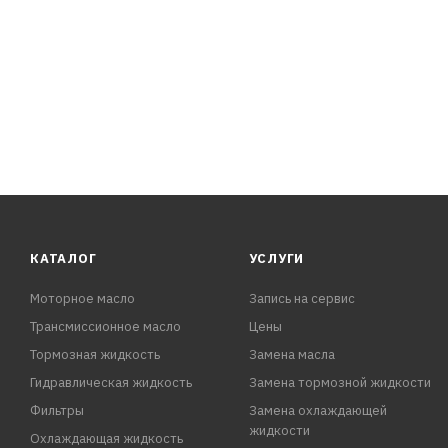
КАТАЛОГ
УСЛУГИ
Моторное масло
Запись на сервис
Трансмиссионное масло
Цены
Тормозная жидкость
Замена масла
Гидравлическая жидкость
Замена тормозной жидкости
Фильтры
Замена охлаждающей
жидкости
Охлаждающая жидкость