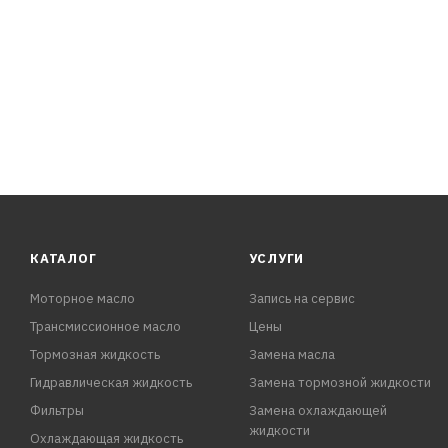
КАТАЛОГ
УСЛУГИ
Моторное масло
Запись на сервис
Трансмиссионное масло
Цены
Тормозная жидкость
Замена масла
Гидравлическая жидкость
Замена тормозной жидкости
Фильтры
Замена охлаждающей
жидкости
Охлаждающая жидкость