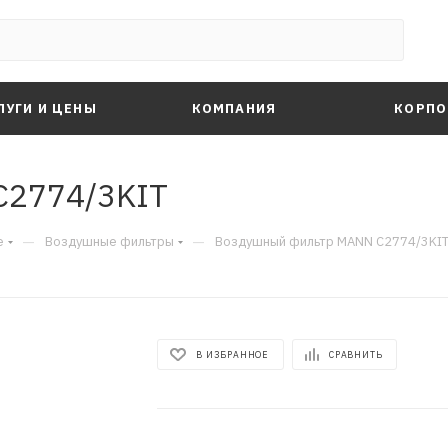
ЛУГИ И ЦЕНЫ
КОМПАНИЯ
КОРПО
C2774/3KIT
—
—
е
Воздушные фильтры
Воздушный фильтр MANN C2774/3KI
В ИЗБРАННОЕ
СРАВНИТЬ