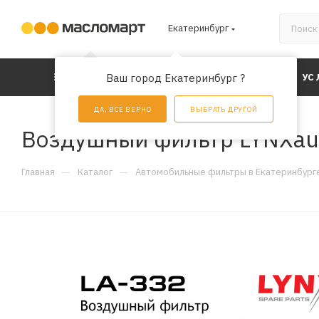
Екатеринбург
КАТАЛОГ
Ваш город Екатеринбург ?
АКЦИИ
УС
ДА, ВСЕ ВЕРНО
ВЫБРАТЬ ДРУГОЙ
Воздушный фильтр LYNXau
—
—
Главная
Каталог
Автомобильные фильтры в Екатеринбург