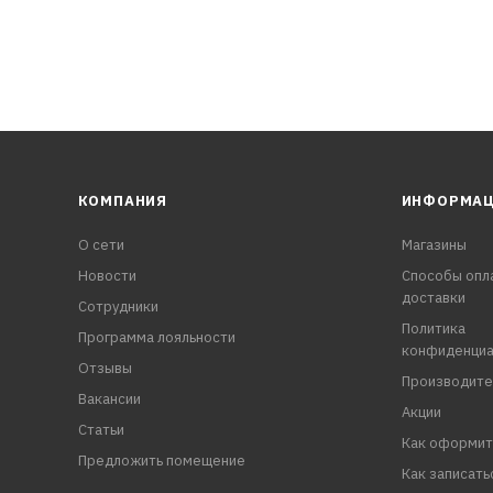
КОМПАНИЯ
ИНФОРМА
О сети
Магазины
Новости
Способы опл
доставки
Сотрудники
Политика
Программа лояльности
конфиденциа
Отзывы
Производите
Вакансии
Акции
Статьи
Как оформит
Предложить помещение
Как записать