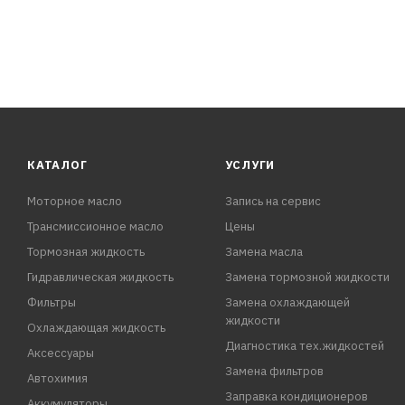
КАТАЛОГ
УСЛУГИ
Моторное масло
Запись на сервис
Трансмиссионное масло
Цены
Тормозная жидкость
Замена масла
Гидравлическая жидкость
Замена тормозной жидкости
Фильтры
Замена охлаждающей
жидкости
Охлаждающая жидкость
Диагностика тех.жидкостей
Аксессуары
Замена фильтров
Автохимия
Заправка кондиционеров
Аккумуляторы