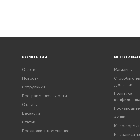
КОМПАНИЯ
ИНФОРМА
О сети
Магазины
Новости
Способы опл
доставки
Сотрудники
Политика
Программа лояльности
конфиденциа
Отзывы
Производите
Вакансии
Акции
Статьи
Как оформит
Предложить помещение
Как записать