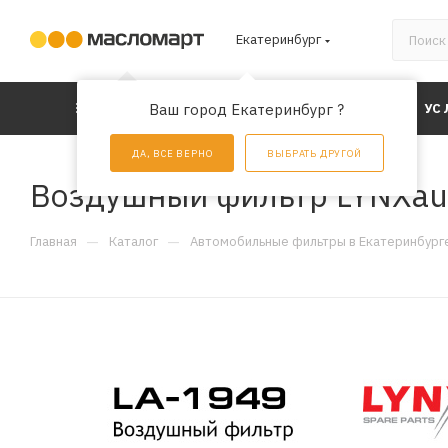
Екатеринбург
КАТАЛОГ
Ваш город Екатеринбург ?
АКЦИИ
УС
ДА, ВСЕ ВЕРНО
ВЫБРАТЬ ДРУГОЙ
Воздушный фильтр LYNXau
—
—
Главная
Каталог
Автомобильные фильтры в Екатеринбург