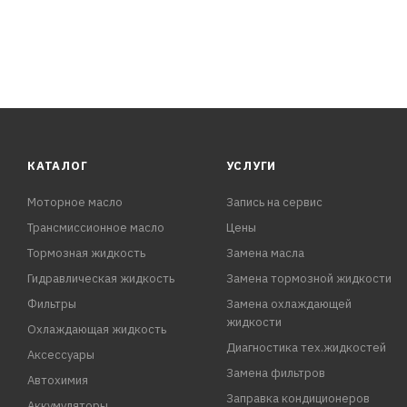
КАТАЛОГ
УСЛУГИ
Моторное масло
Запись на сервис
Трансмиссионное масло
Цены
Тормозная жидкость
Замена масла
Гидравлическая жидкость
Замена тормозной жидкости
Фильтры
Замена охлаждающей
жидкости
Охлаждающая жидкость
Диагностика тех.жидкостей
Аксессуары
Замена фильтров
Автохимия
Заправка кондиционеров
Аккумуляторы