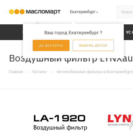
Екатеринбург
КАТАЛОГ
Ваш город Екатеринбург ?
АКЦИИ
УС
ДА, ВСЕ ВЕРНО
ВЫБРАТЬ ДРУГОЙ
Воздушный фильтр LYNXau
—
—
Главная
Каталог
Автомобильные фильтры в Екатеринбург