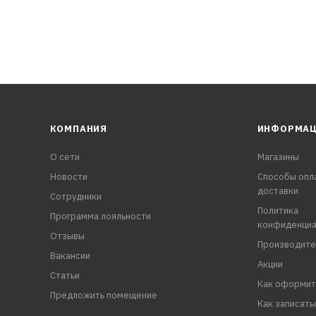
КОМПАНИЯ
ИНФОРМА
О сети
Магазины
Новости
Способы опл
доставки
Сотрудники
Политика
Программа лояльности
конфиденциа
Отзывы
Производите
Вакансии
Акции
Статьи
Как оформит
Предложить помещение
Как записать