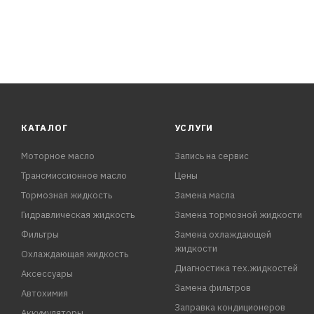
КАТАЛОГ
УСЛУГИ
Моторное масло
Запись на сервис
Трансмиссионное масло
Цены
Тормозная жидкость
Замена масла
Гидравлическая жидкость
Замена тормозной жидкости
Фильтры
Замена охлаждающей
жидкости
Охлаждающая жидкость
Диагностика тех.жидкостей
Аксессуары
Замена фильтров
Автохимия
Заправка кондиционеров
Аккумуляторы