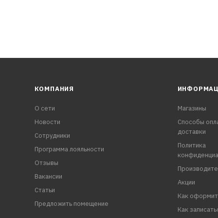
КОМПАНИЯ
ИНФОРМА
О сети
Магазины
Новости
Способы опл
доставки
Сотрудники
Политика
Программа лояльности
конфиденциа
Отзывы
Производите
Вакансии
Акции
Статьи
Как оформит
Предложить помещение
Как записать