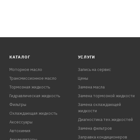
КАТАЛОГ
УСЛУГИ
Моторное масло
Запись на сервис
Трансмиссионное масло
Цены
Тормозная жидкость
Замена масла
Гидравлическая жидкость
Замена тормозной жидкости
Фильтры
Замена охлаждающей
жидкости
Охлаждающая жидкость
Диагностика тех.жидкостей
Аксессуары
Замена фильтров
Автохимия
Заправка кондиционеров
Аккумуляторы