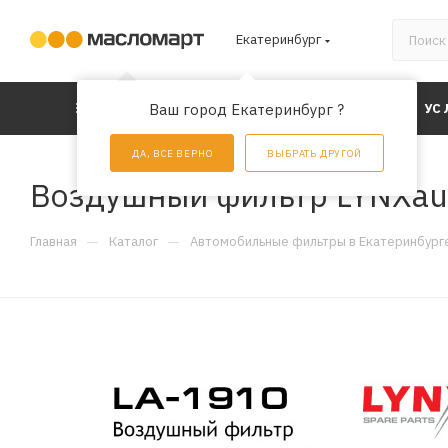
Екатеринбург
КАТАЛОГ
Ваш город Екатеринбург ?
АКЦИИ
УС
ДА, ВСЕ ВЕРНО
ВЫБРАТЬ ДРУГОЙ
Воздушный фильтр LYNXau
—
—
Главная
Каталог
Автомобильные фильтры в Екатеринбург