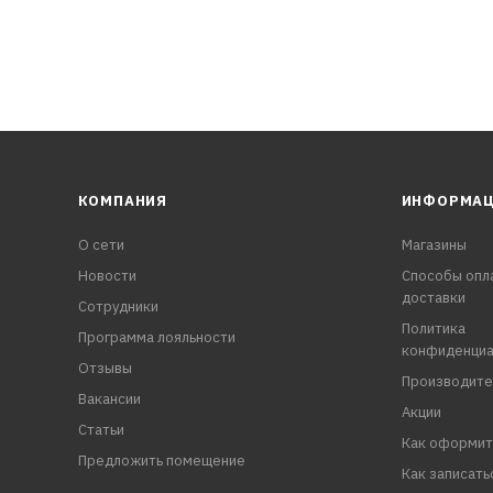
КОМПАНИЯ
ИНФОРМА
О сети
Магазины
Новости
Способы опл
доставки
Сотрудники
Политика
Программа лояльности
конфиденциа
Отзывы
Производите
Вакансии
Акции
Статьи
Как оформит
Предложить помещение
Как записать