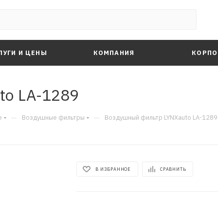
ЛУГИ И ЦЕНЫ
КОМПАНИЯ
КОРПО
to LA-1289
—
—
е
Воздушные фильтры
Воздушный фильтр LYNXauto LA-1289
В ИЗБРАННОЕ
СРАВНИТЬ