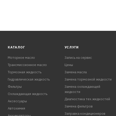
КАТАЛОГ
УСЛУГИ
Моторное масло
Запись на сервис
Трансмиссионное масло
Цены
Тормозная жидкость
Замена масла
Гидравлическая жидкость
Замена тормозной жидкости
Фильтры
Замена охлаждающей
жидкости
Охлаждающая жидкость
Диагностика тех.жидкостей
Аксессуары
Замена фильтров
Автохимия
Заправка кондиционеров
Аккумуляторы