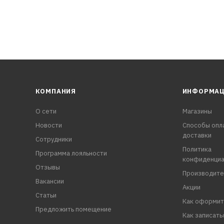
КОМПАНИЯ
ИНФОРМА
О сети
Магазины
Новости
Способы опл
доставки
Сотрудники
Политика
Программа лояльности
конфиденциа
Отзывы
Производите
Вакансии
Акции
Статьи
Как оформит
Предложить помещение
Как записать