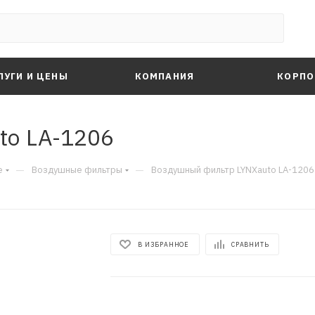
ЛУГИ И ЦЕНЫ
КОМПАНИЯ
КОРПО
to LA-1206
—
—
е
Воздушные фильтры
Воздушный фильтр LYNXauto LA-1206
В ИЗБРАННОЕ
СРАВНИТЬ