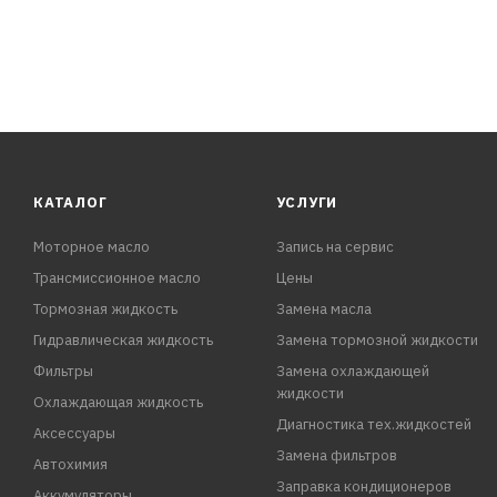
КАТАЛОГ
УСЛУГИ
Моторное масло
Запись на сервис
Трансмиссионное масло
Цены
Тормозная жидкость
Замена масла
Гидравлическая жидкость
Замена тормозной жидкости
Фильтры
Замена охлаждающей
жидкости
Охлаждающая жидкость
Диагностика тех.жидкостей
Аксессуары
Замена фильтров
Автохимия
Заправка кондиционеров
Аккумуляторы