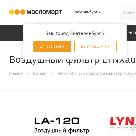
Екатеринбург
КАТАЛОГ
Ваш город Екатеринбург ?
АКЦИИ
УС
ДА, ВСЕ ВЕРНО
ВЫБРАТЬ ДРУГОЙ
Воздушный фильтр LYNXau
—
—
Главная
Каталог
Автомобильные фильтры в Екатеринбург