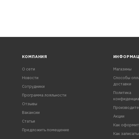
КОМПАНИЯ
ИНФОРМА
О сети
Магазины
Новости
Способы опл
доставки
Сотрудники
Политика
Программа лояльности
конфиденциа
Отзывы
Производите
Вакансии
Акции
Статьи
Как оформит
Предложить помещение
Как записать