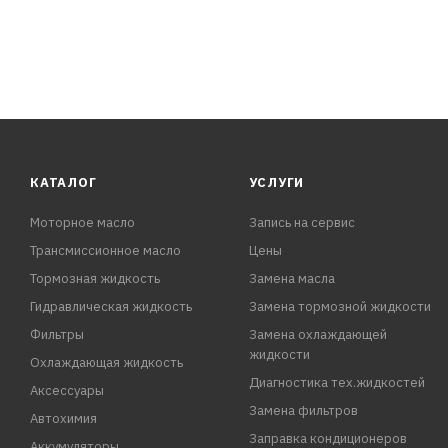
КАТАЛОГ
УСЛУГИ
Моторное масло
Запись на сервис
Трансмиссионное масло
Цены
Тормозная жидкость
Замена масла
Гидравлическая жидкость
Замена тормозной жидкости
Фильтры
Замена охлаждающей
жидкости
Охлаждающая жидкость
Диагностика тех.жидкостей
Аксессуары
Замена фильтров
Автохимия
Заправка кондиционеров
Аккумуляторы