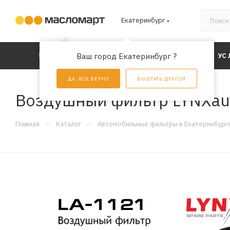
Екатеринбург
КАТАЛОГ
Ваш город Екатеринбург ?
АКЦИИ
УС
ДА, ВСЕ ВЕРНО
ВЫБРАТЬ ДРУГОЙ
Воздушный фильтр LYNXau
—
—
Главная
Каталог
Автомобильные фильтры в Екатеринбург