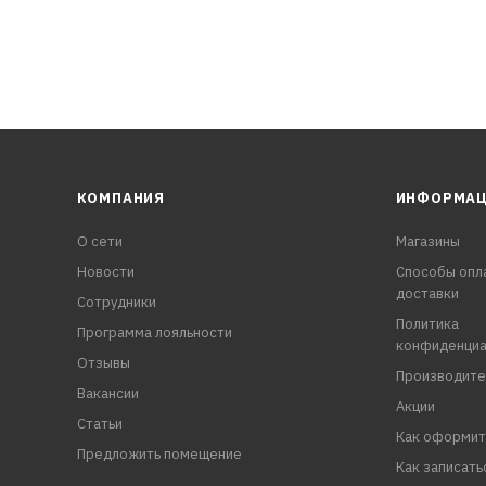
КОМПАНИЯ
ИНФОРМА
О сети
Магазины
Новости
Способы опл
доставки
Сотрудники
Политика
Программа лояльности
конфиденциа
Отзывы
Производите
Вакансии
Акции
Статьи
Как оформит
Предложить помещение
Как записать