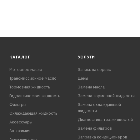
КАТАЛОГ
УСЛУГИ
Моторное масло
Запись на сервис
Трансмиссионное масло
Цены
Тормозная жидкость
Замена масла
Гидравлическая жидкость
Замена тормозной жидкости
Фильтры
Замена охлаждающей
жидкости
Охлаждающая жидкость
Диагностика тех.жидкостей
Аксессуары
Замена фильтров
Автохимия
Заправка кондиционеров
Аккумуляторы