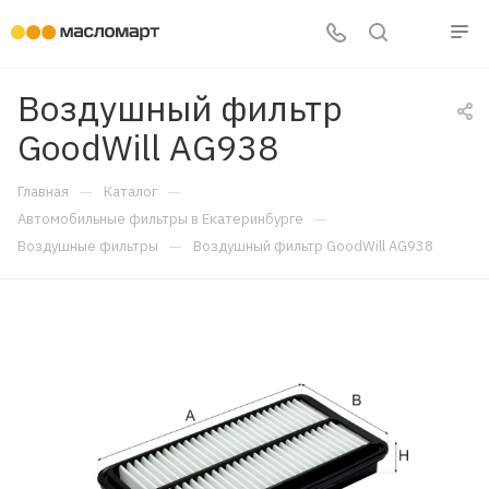
Воздушный фильтр
GoodWill AG938
—
—
Главная
Каталог
—
Автомобильные фильтры в Екатеринбурге
—
Воздушные фильтры
Воздушный фильтр GoodWill AG938