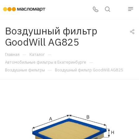
Воздушный фильтр
GoodWill AG825
—
—
Главная
Каталог
—
Автомобильные фильтры в Екатеринбурге
—
Воздушные фильтры
Воздушный фильтр GoodWill AG825