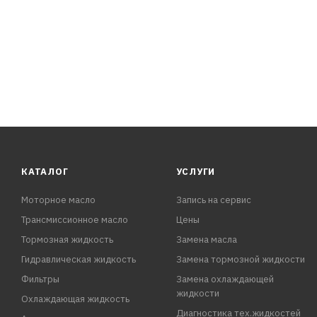
КАТАЛОГ
УСЛУГИ
Моторное масло
Запись на сервис
Трансмиссионное масло
Цены
Тормозная жидкость
Замена масла
Гидравлическая жидкость
Замена тормозной жидкости
Фильтры
Замена охлаждающей
жидкости
Охлаждающая жидкость
Диагностика тех.жидкостей