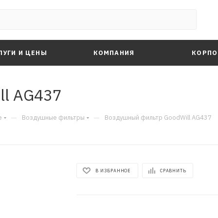
ЛУГИ И ЦЕНЫ
КОМПАНИЯ
КОРПО
ll AG437
—
—
е
Воздушные фильтры
Воздушный фильтр GoodWill AG437
В ИЗБРАННОЕ
СРАВНИТЬ