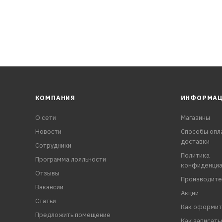
КОМПАНИЯ
ИНФОРМА
О сети
Магазины
Новости
Способы опл
доставки
Сотрудники
Политика
Программа лояльности
конфиденциа
Отзывы
Производите
Вакансии
Акции
Статьи
Как оформит
Предложить помещение
Как записать