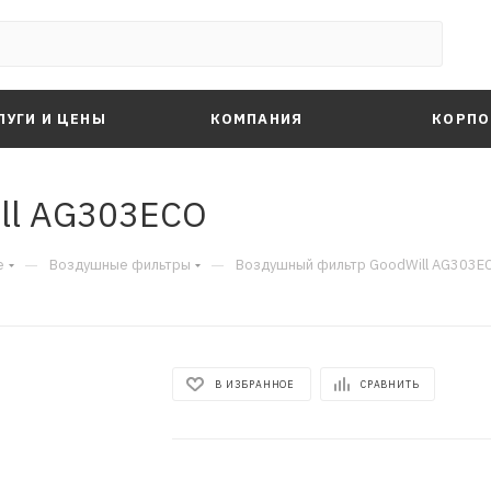
ЛУГИ И ЦЕНЫ
КОМПАНИЯ
КОРПО
ll AG303ECO
—
—
е
Воздушные фильтры
Воздушный фильтр GoodWill AG303E
В ИЗБРАННОЕ
СРАВНИТЬ