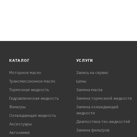
КАТАЛОГ
УСЛУГИ
Моторное масло
Запись на сервис
Трансмиссионное масло
Цены
Тормозная жидкость
Замена масла
Гидравлическая жидкость
Замена тормозной жидкости
Фильтры
Замена охлаждающей
жидкости
Охлаждающая жидкость
Диагностика тех.жидкостей
Аксессуары
Замена фильтров
Автохимия