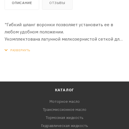
ОПИСАНИЕ
ОТЗЫВЫ
"Гибкий шланг воронки позволяет установить ее в
любом удобном положении.
Укомплектована латунной мелкозернистой сеткой для
фильтрации мусора при переливании жидкости, так же
сетка отфильтровывает воду от ГСМ.
Носик шланга можно обрезать до необходимого
диаметра для увеличения пропускной способности."
КАТАЛОГ
Моторное масло
Трансмиссионное масло
Тормозная жидкость
Гидравлическая жидкость