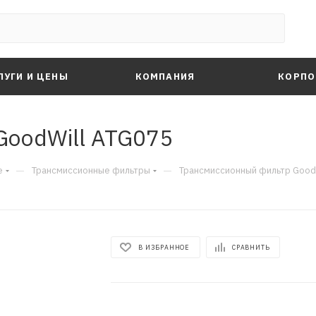
ЛУГИ И ЦЕНЫ
КОМПАНИЯ
КОРПО
GoodWill ATG075
—
—
е
Трансмиссионные фильтры
Трансмиссионный фильтр Good
В ИЗБРАННОЕ
СРАВНИТЬ