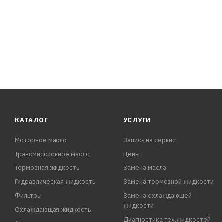
КАТАЛОГ
УСЛУГИ
Моторное масло
Запись на сервис
Трансмиссионное масло
Цены
Тормозная жидкость
Замена масла
Гидравлическая жидкость
Замена тормозной жидкости
Фильтры
Замена охлаждающей
жидкости
Охлаждающая жидкость
Диагностика тех.жидкостей