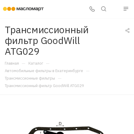
Трансмиссионный
фильтр GoodWill
ATG029
—
—
Главная
Каталог
—
Автомобильные фильтры в Екатеринбурге
—
Трансмиссионные фильтры
Трансмиссионный фильтр GoodWill ATG029