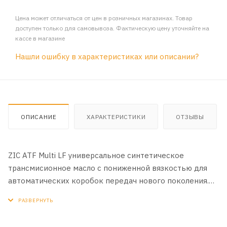
Цена может отличаться от цен в розничных магазинах. Товар
доступен только для самовывоза. Фактическую цену уточняйте на
кассе в магазине
Нашли ошибку в характеристиках или описании?
ОПИСАНИЕ
ХАРАКТЕРИСТИКИ
ОТЗЫВЫ
ZIC ATF Multi LF универсальное синтетическое
трансмисионное масло с пониженной вязкостью для
автоматических коробок передач нового поколения.
СООТВЕТСТВУЕТ Aisin Warner AW-1 DSIH 6p805 (Geely,
Ssangyoun, Mahindra) Ford Mercon LV GM Dexron VI Honda
DW-1 Hyundai/KIA ATF SP-IV, SPH-IV, SP-IV RR, NWS-9638