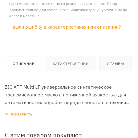
Цена может отличаться от цен в розничных магазинах. Товар
доступен только для самовывоза. Фактическую цену уточняйте на
кассе в магазине
Нашли ошибку в характеристиках или описании?
ОПИСАНИЕ
ХАРАКТЕРИСТИКИ
ОТЗЫВЫ
ZIC ATF Multi LF универсальное синтетическое
трансмисионное масло с пониженной вязкостью для
автоматических коробок передач нового поколения.
СООТВЕТСТВУЕТ Aisin Warner AW-1 DSIH 6p805 (Geely,
Ssangyoun, Mahindra) Ford Mercon LV GM Dexron VI Honda
DW-1 Hyundai/KIA ATF SP-IV, SPH-IV, SP-IV RR, NWS-9638
Mazda ATF-FZ Mitsubishi ATF-J3, ATF-PA, SP-IV Nissan
С этим товаром покупают