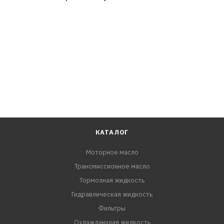
Matic Fluid S/W Toyota WS (JWS 3324) Audi/VW G 052 540,
G 055 005, G 055 162 BMW 83 22 0 142 516 MB 236.12,
236.14, 236.15, 236.41 Volvo 6 speed MY 2011-2013 (P/N
31256774 или 31256675) ZF 6 Speed (S671 090 255)
КАТАЛОГ
Моторное масло
Трансмиссионное масло
Тормозная жидкость
Гидравлическая жидкость
Фильтры
Охлаждающая жидкость