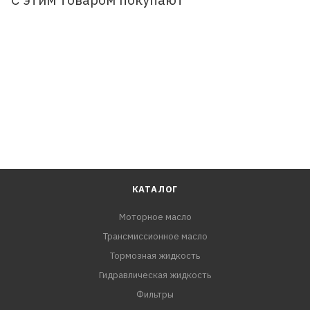
ОБЛАСТЬ ПРИМЕНЕНИЯ:
Подходит для автомобилей Тойота, Дайхатсу, Лексус с
бесступенчатыми КПП. Применяется на большом
количестве клиноременных вариаторов, которыми
комплектуются автомобили Тойота, например такие
модели как: - Rav-4 - Avensis - Alphard hybrid (не все
модели) - Estima hybrid (не все модели)
КАТАЛОГ
Моторное масло
Трансмиссионное масло
Тормозная жидкость
Гидравлическая жидкость
Фильтры