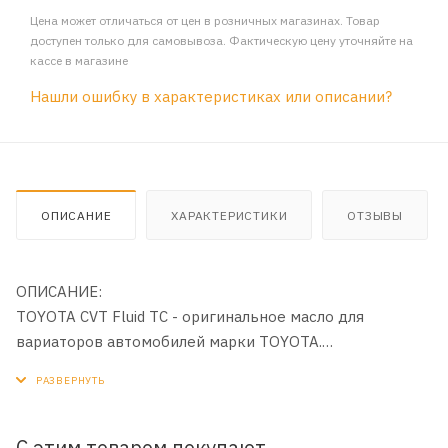
Цена может отличаться от цен в розничных магазинах. Товар
доступен только для самовывоза. Фактическую цену уточняйте на
кассе в магазине
Нашли ошибку в характеристиках или описании?
ОПИСАНИЕ
ХАРАКТЕРИСТИКИ
ОТЗЫВЫ
ОПИСАНИЕ:
TOYOTA CVT Fluid TC - оригинальное масло для
вариаторов автомобилей марки TOYOTA.
Удовлетворяет всем требованиям к техническим
жидкостям вариаторных КПП, устанавливаемых на
автомобилях концерна TOYOTA . Данные трансмиссии
производит компания Aisin.
С этим товаром покупают