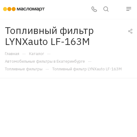
Топливный фильтр
LYNXauto LF-163M
—
—
Главная
Каталог
—
Автомобильные фильтры в Екатеринбурге
—
Топливные фильтры
Топливный фильтр LYNXauto LF-163M