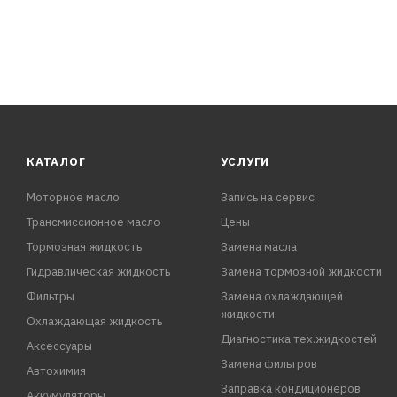
КАТАЛОГ
УСЛУГИ
Моторное масло
Запись на сервис
Трансмиссионное масло
Цены
Тормозная жидкость
Замена масла
Гидравлическая жидкость
Замена тормозной жидкости
Фильтры
Замена охлаждающей
жидкости
Охлаждающая жидкость
Диагностика тех.жидкостей
Аксессуары
Замена фильтров
Автохимия
Заправка кондиционеров
Аккумуляторы