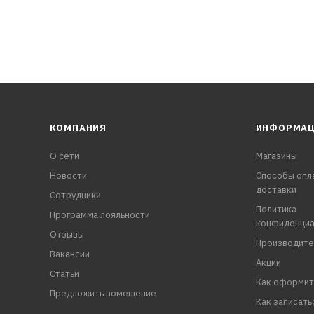
КОМПАНИЯ
ИНФОРМА
О сети
Магазины
Новости
Способы опл
доставки
Сотрудники
Политика
Программа лояльности
конфиденциа
Отзывы
Производите
Вакансии
Акции
Статьи
Как оформит
Предложить помещение
Как записать