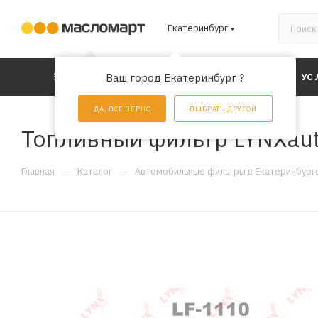
Екатеринбург
КАТАЛОГ
Ваш город Екатеринбург ?
АКЦИИ
УС
ДА, ВСЕ ВЕРНО
ВЫБРАТЬ ДРУГОЙ
Топливный фильтр LYNXaut
—
—
Главная
Каталог
Автомобильные фильтры в Екатеринбург