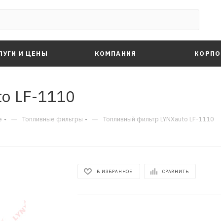
ЛУГИ И ЦЕНЫ
КОМПАНИЯ
КОРПО
o LF-1110
—
—
е
Топливные фильтры
Топливный фильтр LYNXauto LF-1110
В ИЗБРАННОЕ
СРАВНИТЬ